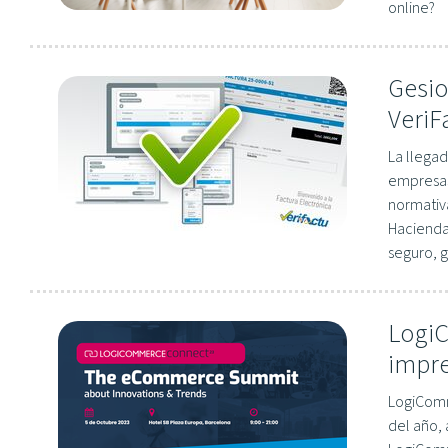
online?
Gesio
VeriF
La llegad
empresas
normativa
Hacienda.
seguro, 
LogiC
impre
LogiComm
del año, 