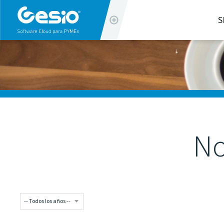
info@gesio.com
S
(+34) 963 32 90 20
No