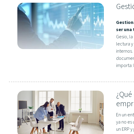
Gesti
Gestion
ser una 
Gesio, la
lectura y
internos
document
importa: 
¿Qué 
empre
En un en
ya no es
un ERP y 