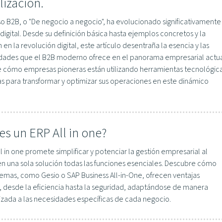
lización.
so B2B, o "De negocio a negocio", ha evolucionado significativamente
 digital. Desde su definición básica hasta ejemplos concretos y la
 en la revolución digital, este artículo desentraña la esencia y las
dades que el B2B moderno ofrece en el panorama empresarial actua
 cómo empresas pioneras están utilizando herramientas tecnológic
s para transformar y optimizar sus operaciones en este dinámico
es un ERP All in one?
l in one promete simplificar y potenciar la gestión empresarial al
en una sola solución todas las funciones esenciales. Descubre cómo
temas, como Gesio o SAP Business All-in-One, ofrecen ventajas
, desde la eficiencia hasta la seguridad, adaptándose de manera
izada a las necesidades específicas de cada negocio.