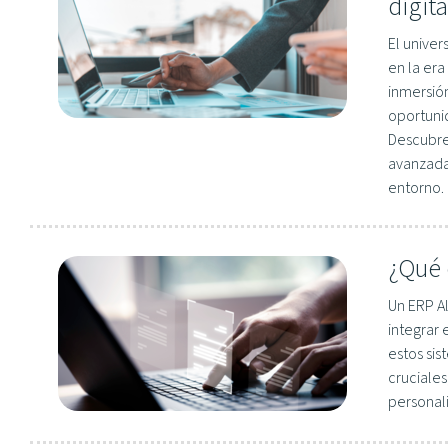
digita
El univer
en la era
inmersión
oportuni
Descubre
avanzada
entorno.
¿Qué 
Un ERP Al
integrar 
estos sis
cruciales
personal