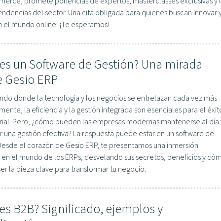
erce, promete ponencias de expertos, masterclasses exclusivas y 
endencias del sector. Una cita obligada para quienes buscan innovar 
n el mundo online. ¡Te esperamos!
es un Software de Gestión? Una mirada
 Gesio ERP
ndo donde la tecnología y los negocios se entrelazan cada vez más
ente, la eficiencia y la gestión integrada son esenciales para el éxit
ial. Pero, ¿cómo pueden las empresas modernas mantenerse al día 
r una gestión efectiva? La respuesta puede estar en un software de
 Desde el corazón de Gesio ERP, te presentamos una inmersión
 en el mundo de los ERPs, desvelando sus secretos, beneficios y có
r la pieza clave para transformar tu negocio.
es B2B? Significado, ejemplos y