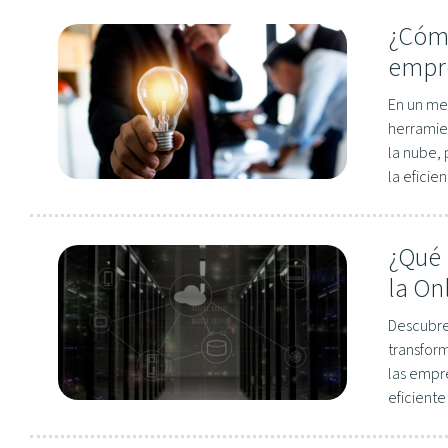
¿Cómo
empr
En un me
herramie
la nube,
la eficie
¿Qué 
la On
Descubre
transform
las empre
eficiente