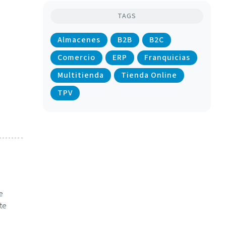
TAGS
Almacenes
B2B
B2C
Comercio
ERP
Franquicias
Multitienda
Tienda Online
TPV
e
te