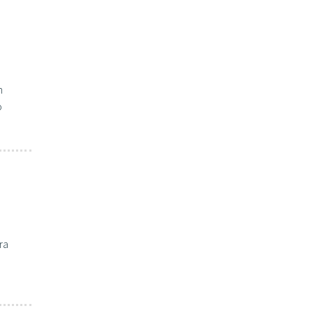
n
o
ra