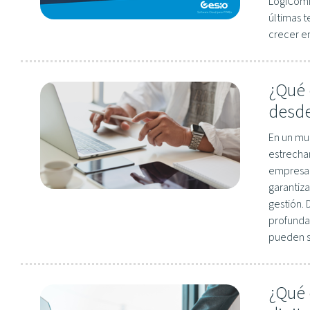
LogiComm
últimas t
crecer e
¿Qué 
desde
En un mu
estrecham
empresar
garantiza
gestión.
profunda
pueden se
¿Qué 