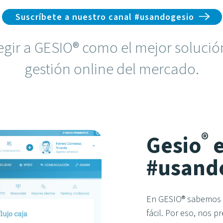
Suscríbete a nuestro canal #usandogesio
egir a GESIO® como el mejor solució
gestión online del mercado.
®
Gesio
e
#usand
En GESIO® sabemos q
fácil. Por eso, nos 