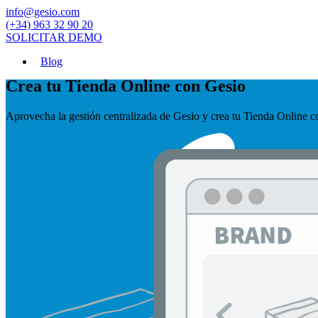
info@gesio.com
(+34) 963 32 90 20
SOLICITAR
DEMO
Blog
Crea tu Tienda Online con Gesio
Aprovecha la gestión centralizada de Gesio y crea tu Tienda Online c